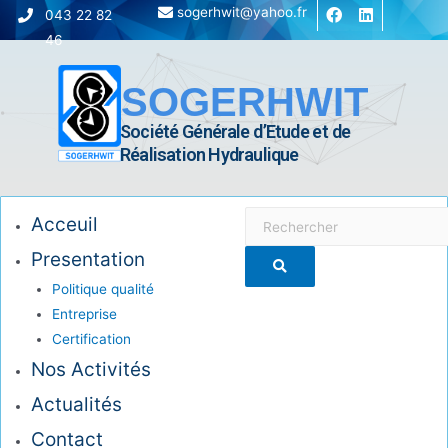
sogerhwit@yahoo.fr
043 22 82
46
SOGERHWIT
Société Générale d’Etude et de
Réalisation Hydraulique
Acceuil
Presentation
Politique qualité
Entreprise
Certification
Nos Activités
Actualités
Contact