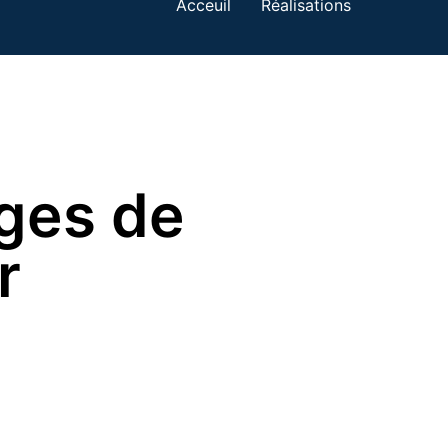
Acceuil
Réalisations
ages de
r