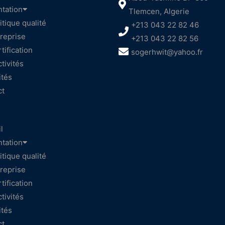
tation
Tlemcen, Algerie
itique qualité
+213 043 22 82 46
reprise
+213 043 22 82 56
tification
sogerhwit@yahoo.fr
tivités
ités
ct
l
tation
itique qualité
reprise
tification
tivités
ités
ct