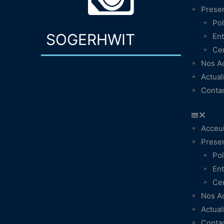
Presen
Pol
SOGERHWIT
Ent
Cer
Nos Ac
Actual
Conta
Acceui
Presen
Pol
Ent
Cer
Nos Ac
Actual
Conta