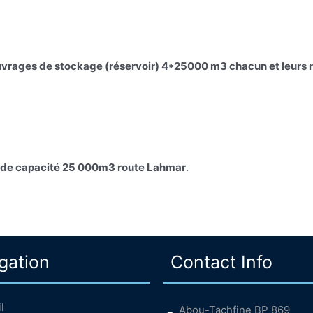
ouvrages de stockage (réservoir) 4*25000 m3 chacun et leurs
ir de capacité 25 000m3 route Lahmar
.
gation
Contact Info
l
Abou-Tachfine BP 869