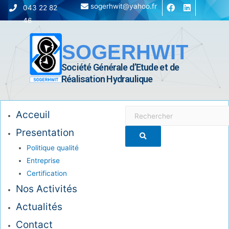
sogerhwit@yahoo.fr
043 22 82
46
SOGERHWIT
Société Générale d’Etude et de
Réalisation Hydraulique
Acceuil
Presentation
Politique qualité
Entreprise
Certification
Nos Activités
Actualités
Contact