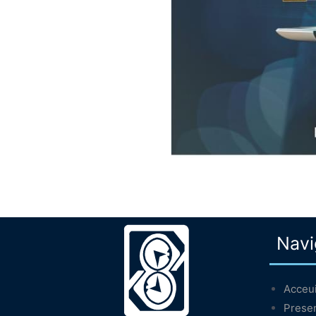
Navi
Acceui
Presen