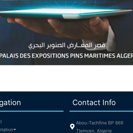
gation
Contact Info
l
Abou-Tachfine BP 869
tation
Tlemcen, Algerie